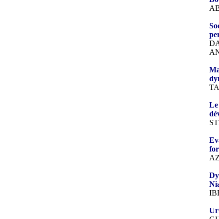
AB
So
pe
DA
A
Ma
dy
T
Le
dé
S
Eva
fo
AZ
Dy
Ni
I
Urb