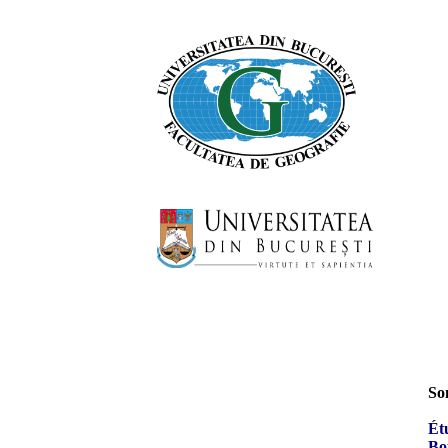
CqC
est une publication
electronique avec deux
apparitions chaque année
Pour les auteurs qui le desirent,
la publication bilingue et des
maintenant possible. La revue
reçoit vos articles en langue
etranger et en langue
roumaine.
So
Ét
Bou