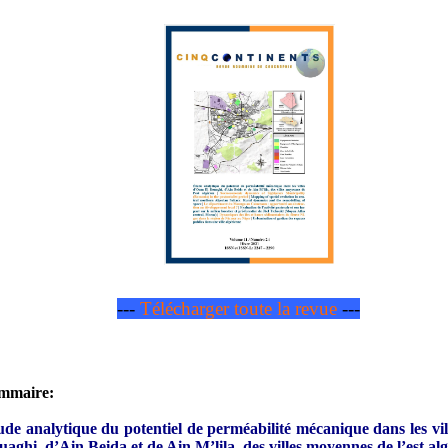
---
Télécharger toute la revue
---
mmaire:
ude analytique du potentiel de perméabilité mécanique dans les vi
aghi, d’Ain Beida et de Ain M’lila, des villes moyennes de l’est al