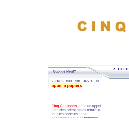
ACCUEI
Quoi de Neuf?
Cinq Continents ouvre un
appel a papiers
Cinq Continents
lance un appel
a articles scientifiques relatifs a
tous les secteurs de la
geographie pour les numeros
suivantes de la revue: 20 et 21
sur 2019 et 2020