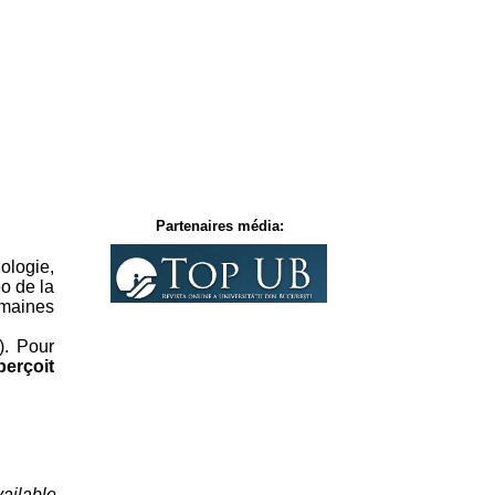
Partenaires média:
logie,
o de la
omaines
). Pour
perçoit
vailable