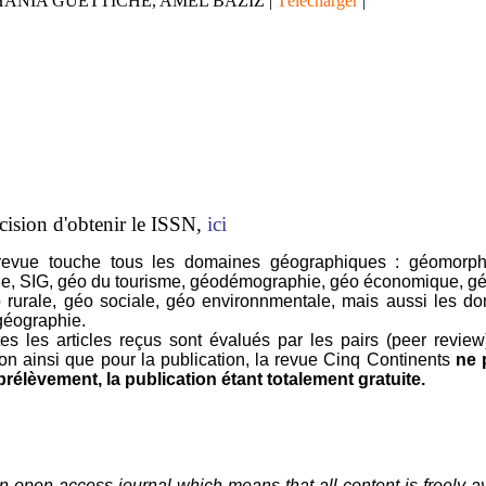
ANIA GUETTICHE, AMEL BAZIZ
|
Télécharger
|
cision d'obtenir le ISSN,
ici
e touche tous les domaines géographiques : géomorpho
ie, SIG, géo du tourisme, géodémographie, géo économique, gé
éo rurale, géo sociale, géo environnmentale, mais aussi les d
 géographie.
es articles reçus sont évalués par les pairs (peer review
ion ainsi que pour la publication, la revue Cinq Continents
ne 
rélèvement, la publication étant totalement gratuite.
an open access journal which means that all content is freely a