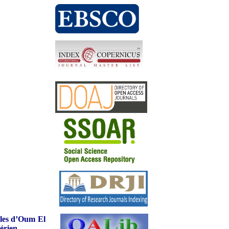
lles d’Oum El
gérien