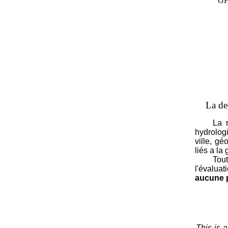
GH
La de
La revu
hydrolog
ville, g
liés a la
Toutes l
l'évaluat
aucune p
This is 