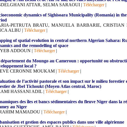
DELGHANI ATTAR, SELMA SARAOUI |
Télécharger
|
cioeconomic dynamics of Sighisoara Municipality (Romania) in the 
riod
RIA-PETRUTA BRATU, MANUELA BARBARIE, CRISTIAN
NCA ALBU
|
Télécharger
|
pping of spatial evolution in central northern Algerian Sahara: R
namics and the remodelling of space
AYEB ADDOUN
|
Télécharger
|
 département du Moungo au Cameroun : opportunité ou obstructi
veloppement local ?
TEVE CERONNE MOUKAM
|
Télécharger
|
luation de l’activité pastorale et son impact sur le milieu forestier 
restier de Jbel Tichoukt (Moyen Atlas central, Maroc)
AMI HASSANI ADIL
|
Télécharger
|
namiques des îles et bancs sédimentaires du fleuve Niger dans la r
amey au Niger
BRAHIM MAMADOU
|
Télécharger
|
anisation et gestion des espaces publics dans une ville algérienne