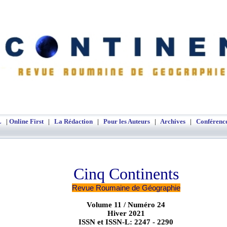
Cinq Continents
Revue Roumaine Electronique de Géogra
L
|
Online First
|
La Rédaction
|
Pour les Auteurs
|
Archives
|
Conférenc
Cinq Continents
Revue Roumaine de Géographie
Volume 11 / Numéro 24
Hiver 2021
ISSN et ISSN-L: 2247 - 2290