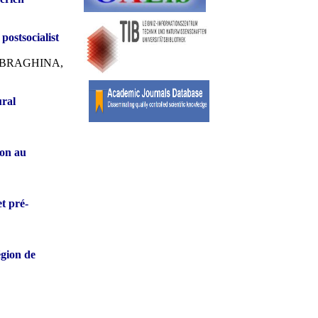
postsocialist
 BRAGHINA,
ural
on au
et pré-
égion de