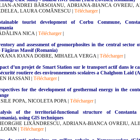
LIAN-ANDREI BÃRSOIANU, ADRIANA-BIANCA OVREIU,
DELEA, LAURA COMÃNESCU |
Télécharger
|
stainable tourist development of Corbu Commune, Consta
mania
DÃLINA NICA |
Télécharger
|
ventory and assessment of geomorphosites in the central sector of
e Fãgãras Massif (Romania)
XANA IOANA DOBRE, MIHAELA VERGA |
Télécharger
|
pact d’un projet de Smart Station sur le transport actif dans le c
 sécurité routiere des environnements scolaires a Chalghom Laid (A
EN HASSANI |
Télécharger
|
rspectives for the development of geothermal energy in the conte
ange
SILE POPA, NICOLETA POPA |
Télécharger
|
alysis of the territorial-functional structure of Constanta 
omania), using GIS techniques
EORGHE LIXÃNDRESCU, ADRIANA-BIANCA OVREIU, AL
LOIAN |
Télécharger
|