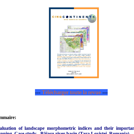
---
Télécharger toute la revue
---
mmaire:
aluation of landscape morphometric indices and their importan
anning. Case study - Bãiasu river basin (Tara Lovistei, Romania)