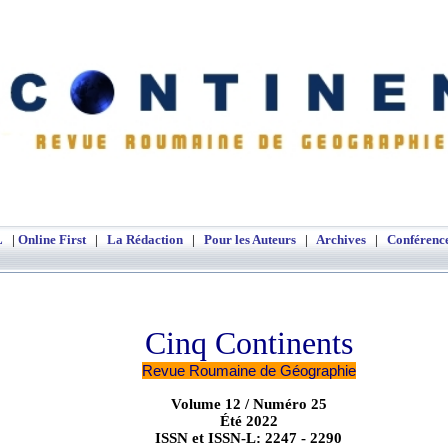
Cinq Continents
Revue Roumaine Electronique de Géogra
L
|
Online First
|
La Rédaction
|
Pour les Auteurs
|
Archives
|
Conférenc
Cinq Continents
Revue Roumaine de Géographie
Volume 12 / Numéro 25
Été 2022
ISSN et ISSN-L: 2247 - 2290