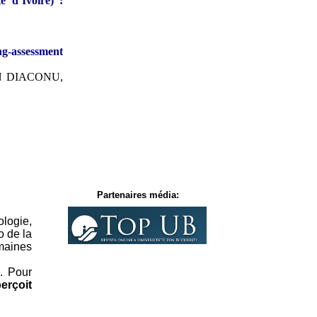
 d’Ivoire) :
ng-assessment
N DIACONU,
Partenaires média:
logie,
o de la
omaines
. Pour
erçoit