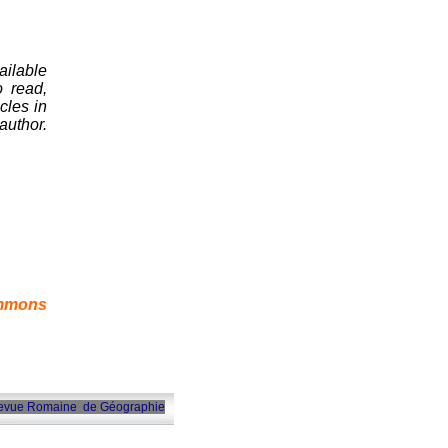
ailable
o read,
icles in
author.
mmons
 Revue Romaine de Géographie