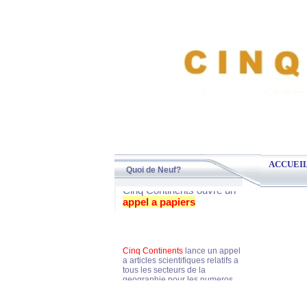
ACCUEI
Quoi de Neuf?
Cinq Continents ouvre un
appel a papiers
Cinq Continents
lance un appel
a articles scientifiques relatifs a
tous les secteurs de la
geographie pour les numeros
suivantes de la revue: 20 et 21
sur 2019 et 2020