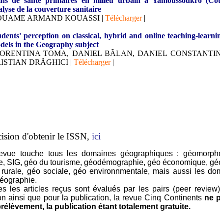
ins de santé primaires en milieu urbain a Yamoussoukro (Côte
lyse de la couverture sanitaire
OUAME ARMAND KOUASSI |
Télécharger
|
udents' perception on classical, hybrid and online teaching-learni
dels in the Geography subject
ORENTINA TOMA, DANIEL BÃLAN, DANIEL CONSTANTI
ISTIAN DRÃGHICI |
Télécharger
|
ision d'obtenir le ISSN,
ici
e touche tous les domaines géographiques : géomorpho
e, SIG, géo du tourisme, géodémographie, géo économique, gé
o rurale, géo sociale, géo environnmentale, mais aussi les d
géographie.
es articles reçus sont évalués par les pairs (peer review)
ion ainsi que pour la publication, la revue Cinq Continents
ne p
élèvement, la publication étant totalement gratuite.