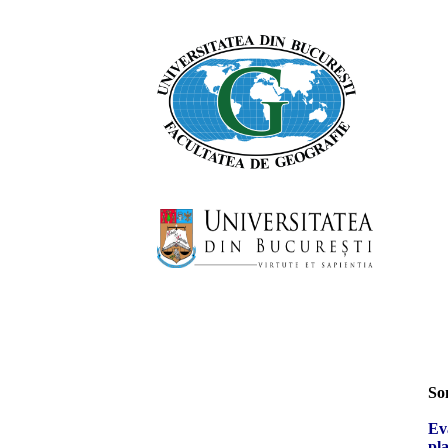
CqC
est une publication
electronique avec deux
apparitions chaque année
Pour les auteurs qui le desirent,
la publication bilingue et des
maintenant possible. La revue
reçoit vos articles en langue
etranger et en langue
roumaine.
So
Ev
pl