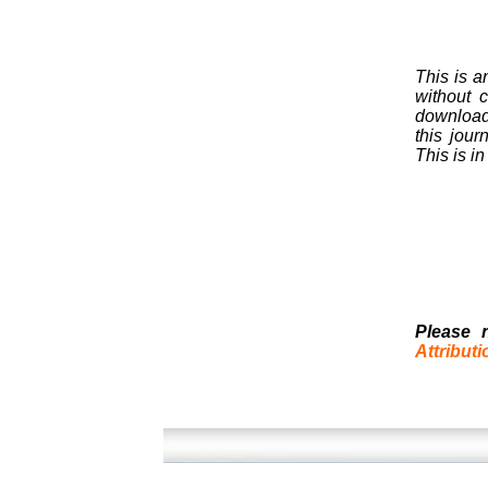
This is a
without c
download, 
this jour
This is i
Please 
Attribut