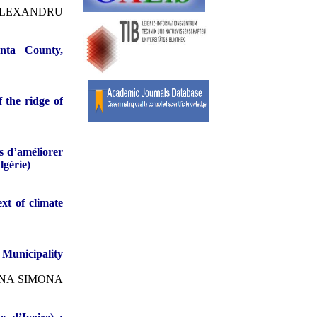
 ALEXANDRU
nta County,
 the ridge of
as d’améliorer
lgérie)
xt of climate
Municipality
INA SIMONA