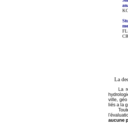
So
ana
K
St
mo
FL
CR
La dec
La revu
hydrologi
ville, gé
liés a la 
Toutes l
l'évaluat
aucune pr