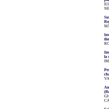
IU
NE
Su
Ro
MÃ
In
th
RO
Im
la
IM
Pe
ch
VA
An
(R
GH
CA